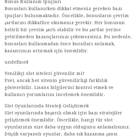
Bonus Kullanım İpuçları
Bonusları kullanırken dikkat etmeniz gereken bazı
ipuçları bulunmaktadır. Öncelikle, bonusların çevrim
şartlarını dikkatlice okumanız gerekir. Her bonusun
belirli bir çevrim şartı olabilir ve bu şartlar yerine
getirilmeden kazançlarınızı çekemezsiniz. Bu nedenle,
bonusları kullanmadan önce kuralları anlamak,
kazancınızı artırmak için önemlidir.
undefined
Yenilikçi slot siteleri güvenilir mi?
Evet, ancak her sitenin güvenilirliği farklılık
gösterebilir. Lisans bilgilerini kontrol etmek ve
kullanıcı yorumlarını incelemek önemlidir.
Slot Oyunlarında Strateji Geliştirmek
Slot oyunlarında başarılı olmak için bazı stratejiler
geliştirmek önemlidir. Öncelikle, hangi tür slot
oyunlarının size daha uygun olduğunu anlamalısınız.
Düşük varyanslı oyunlar, daha sık kazanma şansı