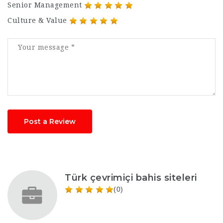
Senior Management
Culture & Value
Post a Review
Türk çevrimiçi bahis siteleri
(0)