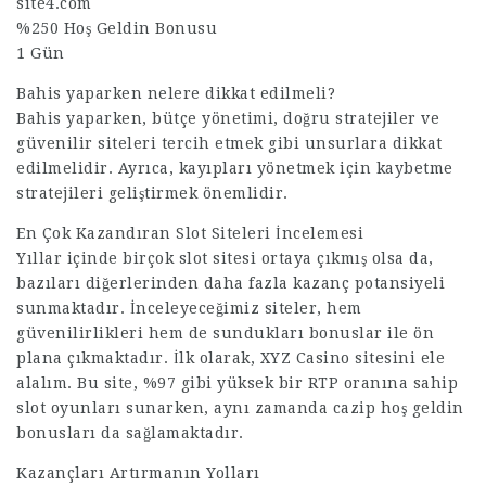
site4.com
%250 Hoş Geldin Bonusu
1 Gün
Bahis yaparken nelere dikkat edilmeli?
Bahis yaparken, bütçe yönetimi, doğru stratejiler ve
güvenilir siteleri tercih etmek gibi unsurlara dikkat
edilmelidir. Ayrıca, kayıpları yönetmek için kaybetme
stratejileri geliştirmek önemlidir.
En Çok Kazandıran Slot Siteleri İncelemesi
Yıllar içinde birçok slot sitesi ortaya çıkmış olsa da,
bazıları diğerlerinden daha fazla kazanç potansiyeli
sunmaktadır. İnceleyeceğimiz siteler, hem
güvenilirlikleri hem de sundukları bonuslar ile ön
plana çıkmaktadır. İlk olarak, XYZ Casino sitesini ele
alalım. Bu site, %97 gibi yüksek bir RTP oranına sahip
slot oyunları sunarken, aynı zamanda cazip hoş geldin
bonusları da sağlamaktadır.
Kazançları Artırmanın Yolları