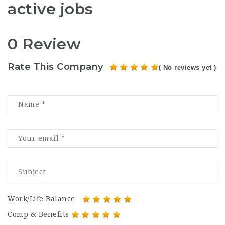
active jobs
0 Review
Rate This Company
( No reviews yet )
Work/Life Balance
Comp & Benefits